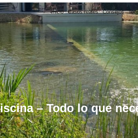
Inicio
Casos reales
Consejos
Tec
piscina – Todo lo que nec