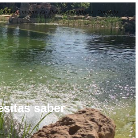
nología
Tendencias
Paisajismo Urbano
Contacto
esitas saber