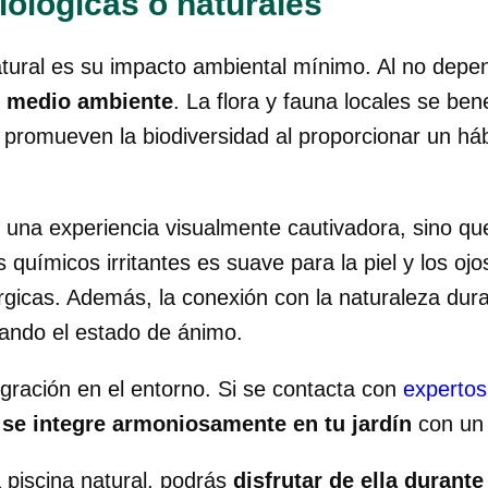
iológicas o naturales
atural es su impacto ambiental mínimo. Al no depe
l medio ambiente
. La flora y fauna locales se be
s promueven la biodiversidad al proporcionar un háb
s una experiencia visualmente cautivadora, sino q
os químicos irritantes es suave para la piel y los 
érgicas. Además, la conexión con la naturaleza dur
rando el estado de ánimo.
tegración en el entorno. Si se contacta con
expertos
e
se integre armoniosamente en tu jardín
con un 
 piscina natural, podrás
disfrutar de ella durante